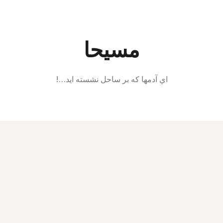
Ski
t
conten
مسیحا
اي آدمها كه بر ساحل نشسته ايد…!