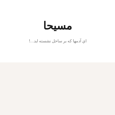
Ski
t
conten
مسیحا
اي آدمها كه بر ساحل نشسته ايد…!