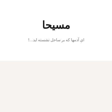
Ski
t
conten
مسیحا
اي آدمها كه بر ساحل نشسته ايد…!