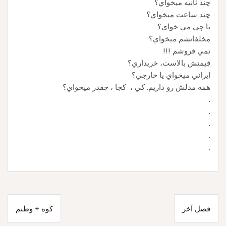
چند ثانيه ميخواي؟
چند ساعت ميخواي؟
با چي مي خواي؟
مخلفاتشم ميخواي؟
نمي فروشم !!!
قيمتش بالاست، خريداري؟
ايراني ميخواي يا خارجي؟
همه مدلش رو داريم. كي ، كجا ، چقدر ميخواي؟
.
.
.
.
.
راهبری
فصل آخر
كوه + وطنم
نوشته