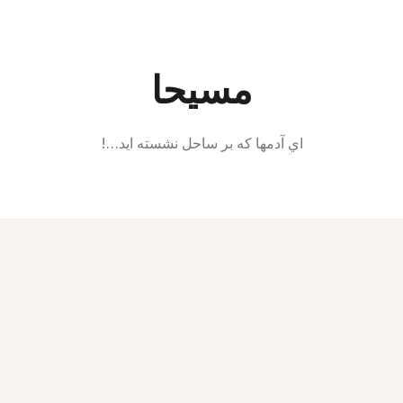
Ski
t
conten
مسیحا
اي آدمها كه بر ساحل نشسته ايد…!