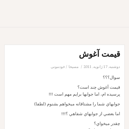
قيمت آغوش
دوشنبه, 17 ژانویه, 2011
مسيحا
خودمونی
سوال؟؟؟
قيمت آغوش چند است؟
پرسيده ام، اما جوابها برايم مهم است !!!
جوابهاي شما را مشتاقانه ميخواهم بشنوم (لطفا)
اما بعضي از جوابهاي شفاهي ؟!!!
چقدر ميخواي؟