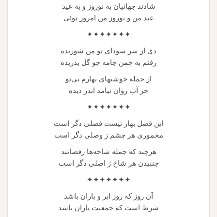
شادند جهانیان به نوروز و به عید
عید من و نوروز من امروز توئی
✦✦✦✦✦✦✦
دی از سر سودای تو من شوریده
رفتم به چمن جامه چو گل بدریده
از جمله خوشیهای بهارم بی‌تو
جز آب روان نیامد اندر دیده
✦✦✦✦✦✦✦
این فصل بهار نیست فصلی دگر است
مخموری هر چشم ز وصلی دگر است
هرچند که جمله شاخه‌ها رقصانند
جنبیدن هر شاخ ز اصلی دگر است
✦✦✦✦✦✦✦
آن روز که روز ابر و باران باشد
شرط است که جمعیت یاران باشد