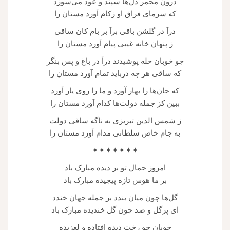
درون مجمر دل‌ها سپند و عود می‌سوزد
که سرمای فراق او زکام آورد مستان را
درآ در گلشن باقی برآ بر بام کان ساقی
ز پنهان خانه غیبی پیام آورد مستان را
چو خوبان حله پوشیدند درآ در باغ و پس بنگر
که ساقی هر چه درباید تمام آورد مستان را
که جان‌ها را بهار آورد و ما را روی یار آورد
ببین کز جمله دولت‌ها کدام آورد مستان را
ز شمس الدین تبریزی به ناگه ساقی دولت
به جام خاص سلطانی مدام آورد مستان را
✦✦✦✦✦✦✦
امروز جمال تو بر دیده مبارک باد
بر ما هوس تازه پیچیده مبارک باد
گل‌ها چون میان بندد بر جمله جهان خندد
ای پرگل و صد چون گل خندیده مبارک باد
خوبان چو رخت دیده افتاده و لغزیده