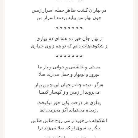
در بهاران گشت ظاهر جمله اسرار زمین
چون بهار من بیاید بردمد اسرار من
✦✦✦✦✦✦✦
ز بهار جان خبر ده هله ای دم بهاری
ز شکوفه‌هات دانم که تو هم ز وی خماری
✦✦✦✦✦✦✦
مستی و عاشقی و جوانی و یار ما
نوروز و نوبهار و حمل می‌زند صلا
هرگز ندیده چشم جهان این چنین بهار
می‌روید از زمین و ز کهسار کیمیا
پهلوی هر درخت یکی حور نیکبخت
دزدیده می‌نماید اگر محرمی لقا
اشکوفه می‌خورد ز می روح طاس طاس
بنگر به سوی او که صلا می‌زند ترا