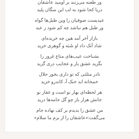
ور طعنه می‌زنند بر اومید عاشقان
دریا کجا شود به لب این سگان پلید
عیدیست صوفیان را وین طبل‌ها گواه
ور طبل هم نباشد چه کم شود ز عید
بازار آخر آمد هین چه خریده‌ای
شاد آنک داد او شَبَه و گوهری خرید
بشناخت عیب‌های متاع غرور را
بگزید عشق یار و عجایب دری گزید
نادر مثلثی که تو داری بخور حلال
خمخانه ابد خنک آ، کاندرو خزید
هر لحظه‌ای بهار نو است و عقار نو
جانش هزار بار چو گل جامه‌ها درید
من عشق را بدیدم بر کف نهاده جام
می‌گفت:«عاشقان را از بزم ما سلام»