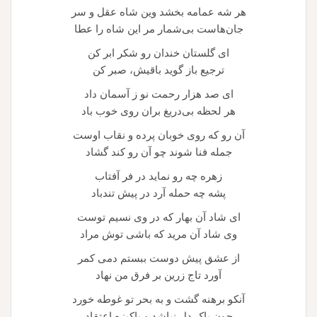
هر شه عمامه بخشد وین شاه عقل و سر
جان‌هاست بی‌شمار مر این شاه را عطا
ای گلستان خندان رو شکر ابر کن
ترجیع باز گوید باقیش، صبر کن
ای صد هزار رحمت نو ز آسمان داد
هر لحظه بی‌دریغ بران روی خوب باد
آن رو که روی خوبان پرده و نقاب اوست
جمله فنا شوند چو آن رو کند گشاد
زهره چه رو نماید در فر آفتاب
پشه چه حمله آرد در پیش تندباد
ای شاد آن بهار که در وی نسیم توست
وی شاد آن مرید که باشی توش مراد
از عشق پیش دوست ببستم دمی کمر
آورد تاج زرین بر فرق من نهاد
آنکو برهنه گشت و به بحر تو غوطه خورد
چون پاک دل نباشد و پاکیزه اعتقاد