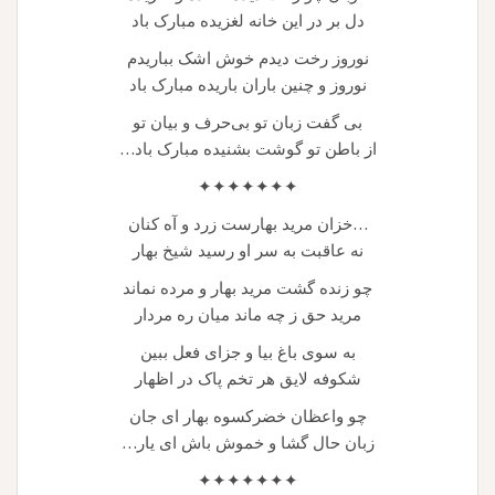
دل بر در این خانه لغزیده مبارک باد
نوروز رخت دیدم خوش اشک بباریدم
نوروز و چنین باران باریده مبارک باد
بی گفت زبان تو بی‌حرف و بیان تو
از باطن تو گوشت بشنیده مبارک باد…
✦✦✦✦✦✦✦
…خزان مرید بهارست زرد و آه کنان
نه عاقبت به سر او رسید شیخ بهار
چو زنده گشت مرید بهار و مرده نماند
مرید حق ز چه ماند میان ره مردار
به سوی باغ بیا و جزای فعل ببین
شکوفه لایق هر تخم پاک در اظهار
چو واعظان خضرکسوه بهار ای جان
زبان حال گشا و خموش باش ای یار…
✦✦✦✦✦✦✦