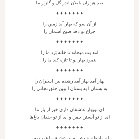
صد هزاران بلبلان اندر گل و گلزار ما
✦✦✦✦✦✦✦
از آن سو که بهار آید زمین را
چراغ نو دهد صبح آسمان را
✦✦✦✦✦✦✦
آمد بت میخانه تا خانه بَرَد ما را
بنمود بهار نو تا تازه کند ما را
✦✦✦✦✦✦✦
بهار آمد بهار آمد رهیده بین اسیران را
به بستان آ به بستان آ ببین خلق نجاتی را
✦✦✦✦✦✦✦
ای نوبهار عاشقان داری خبر از یار ما
ای از تو آبستن چمن و ای از تو خندان باغ‌ها
✦✦✦✦✦✦✦
ای بادهای خوش نفس عشاق را فریادرس