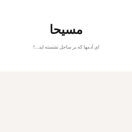
Ski
t
conten
مسیحا
اي آدمها كه بر ساحل نشسته ايد…!