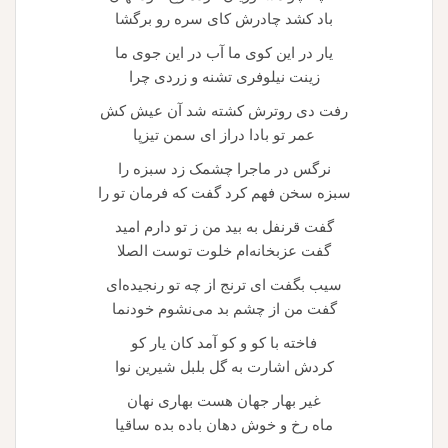
باد کشد چادرش کای سره رو برگشا
یار در این کوی ما آب در این جوی ما
زینت نیلوفری تشنه و زردی چرا
رفت دی روترش کشته شد آن عیش کش
عمر تو بادا دراز ای سمن تیزپا
نرگس در ماجرا چشمک زد سبزه را
سبزه سخن فهم کرد گفت که فرمان تو را
گفت قرنفل به بید من ز تو دارم امید
گفت عزبخانه‌ام خلوت توست الصلا
سیب بگفت ای ترنج از چه تو رنجیده‌ای
گفت من از چشم بد می‌نشوم خودنما
فاخته با کو و کو آمد کان یار کو
کردش اشارت به گل بلبل شیرین نوا
غیر بهار جهان هست بهاری نهان
ماه رخ و خوش دهان باده بده ساقیا