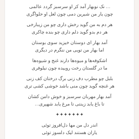
… نک نوبهار آمد کز او سرسبز گردد عالمی
چون یار من شیرین دمی چون لعل او حلواگری
هر دم به من گوید رخش داری چو من زیبارخی
هر دم بدو گوید دلم داری چو بنده چاکری
آمد بهار ای دوستان خیزید سوی بوستان
اما بهار من تویی من ننگرم در دیگری
اشکوفه‌ها و میوه‌ها دارند غنج و شیوه‌ها
ما در گلستان رخت روییده چون نیلوفری
بلبل چو مطرب دف زنی برگ درختان کف زنی
هر غنچه گوید چون منی باشد خوشی کشی تری
آمد بهار مهربان سرسبز و خوش دامن کشان
تا باغ یابد زینتی تا مرغ یابد شهپری…
✦✦✦✦✦✦✦
اندر دل من مها دل‌افروز توئی
یاران هستند لیک دلسوز توئی