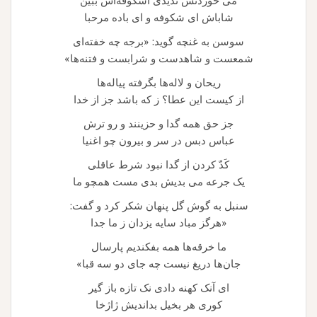
می خوردنش ندیدی اشکوفه‌اش ببین
شاباش ای شکوفه و ای باده مرحبا
سوسن به غنچه گوید: «برجه چه خفته‌ای
شمعست و شاهدست و شرابست و فتنه‌ها»
ریحان و لاله‌ها بگرفته پیاله‌ها
از کیست این عطا؟ ز که باشد جز از خدا
جز حق همه گدا و حزینند و رو ترش
عباس دبس در سر و بیرون چو اغنیا
کَدّ کردن از گدا نبود شرط عاقلی
یک جرعه می‌ بدیش بدی مست همچو ما
سنبل به گوش گل پنهان شکر کرد و گفت:
«هرگز مباد سایه یزدان ز ما جدا
ما خرقه‌ها همه بفکندیم پارسال
جان‌ها دریغ نیست چه جای دو سه قبا»
ای آنک کهنه دادی نک تازه باز گیر
کوری هر بخیل بداندیش ژاژخا