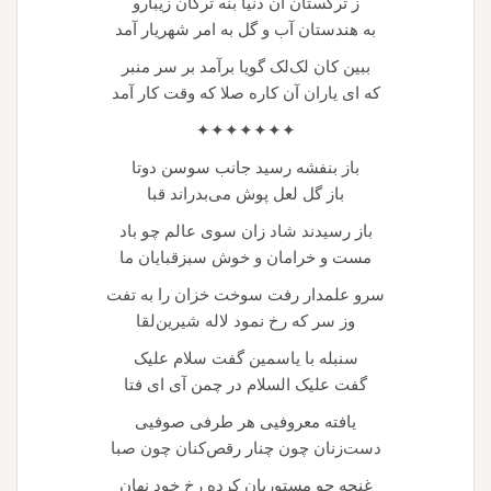
ز ترکستان آن دنیا بنه ترکان زیبارو
به هندستان آب و گل به امر شهریار آمد
ببین کان لک‌لک گویا برآمد بر سر منبر
که ای یاران آن کاره صلا که وقت کار آمد
✦✦✦✦✦✦✦
باز بنفشه رسید جانب سوسن دوتا
باز گل لعل پوش می‌بدراند قبا
باز رسیدند شاد زان سوی عالم چو باد
مست و خرامان و خوش سبزقبایان ما
سرو علمدار رفت سوخت خزان را به تفت
وز سر که رخ نمود لاله شیرین‌لقا
سنبله با یاسمین گفت سلام علیک
گفت علیک السلام در چمن آی ای فتا
یافته معروفیی هر طرفی صوفیی
دست‌زنان چون چنار رقص‌کنان چون صبا
غنچه چو مستوریان کرده رخ خود نهان